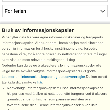
Før ferien
Bruk av informasjonskapsler
Vi benytter data fra våre egne informasjonskapsler og tredjeparts
Inspirasjon
Om
informasjonskapsler. Vi bruker dem i kombinasjon med tilhørende
Feriesenterliste
Før ferien
personlig informasjon for å huske innstillingene dine, forbedre
Bestill gavekort
Ditt opphold
tjenestene våre, for å spore bruken av nettstedet og foreta målinger
samt vise de mest relevante meldingene til deg.
Tilmeld/avmeld
Før hjemreisen
Nedenfor kan du velge å akseptere alle informasjonskapsler eller
nyhetsbrev
velge hvilke av våre valgfrie informasjonskapsler du vil godta.
Verdt å vite
Les mer om informasjonskapsler og personvernregler
.Du kan också
Rabatt
Profil
återkalla ditt samtycke
här
.
Rabatt til attraksjoner
Trygghet & garanti
Nødvendige informasjonskapsler: Disse informasjonskapslene
hjelper oss med å sikre at nettstedet vårt fungerer ved å aktivere
Forbehold
grunnleggende funksjoner som påminnelseslisten over
favoritthusene dine. Denne informasjonskapselen kan ikke
Support