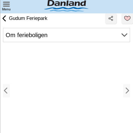
×
Menu
Gudum Feriepark
Finn feriesenter på kartet
Wellness
Om ferieboligen
Miniferie
Badeland
Weekendopphold
Familieopphold