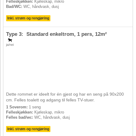
Felleskjøkken:
Kjøleskap, mikro
Bad/WC:
WC, håndvask, dusj
Inkl. strøm og rengjøring
Type 3: Standard enkeltrom,
1 pers
, 12m²
ja/nei
Dette rommet er ideelt for én gjest og har en seng på 90x200
cm. Felles toalett og adgang til felles TV-stuer.
1 Soverom:
1 seng
Felleskjøkken:
Kjøleskap, mikro
Felles bad/wc:
WC, håndvask, dusj
Inkl. strøm og rengjøring