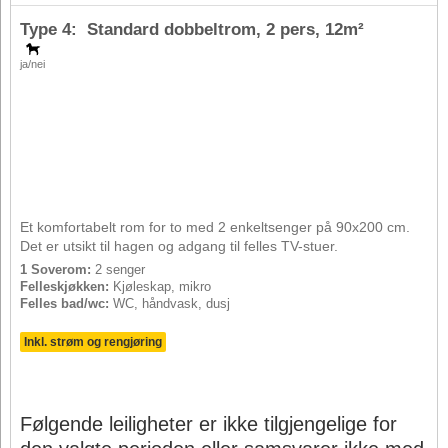
Type 4: Standard dobbeltrom,
2 pers
, 12m²
ja/nei
Et komfortabelt rom for to med 2 enkeltsenger på 90x200 cm.
Det er utsikt til hagen og adgang til felles TV-stuer.
1 Soverom:
2 senger
Felleskjøkken:
Kjøleskap, mikro
Felles bad/wc:
WC, håndvask, dusj
Inkl. strøm og rengjøring
Følgende leiligheter er ikke tilgjengelige for