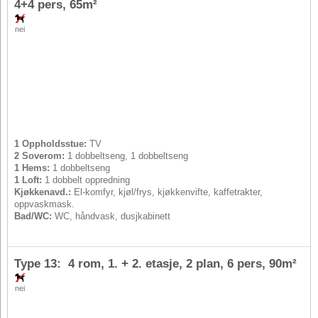
4+4 pers
, 65m²
nei
1 Oppholdsstue:
TV
2 Soverom:
1 dobbeltseng, 1 dobbeltseng
1 Hems:
1 dobbeltseng
1 Loft:
1 dobbelt oppredning
Kjøkkenavd.:
El-komfyr, kjøl/frys, kjøkkenvifte, kaffetrakter,
oppvaskmask.
Bad/WC:
WC, håndvask, dusjkabinett
Type 13: 4 rom, 1. + 2. etasje, 2 plan,
6 pers
, 90m²
nei