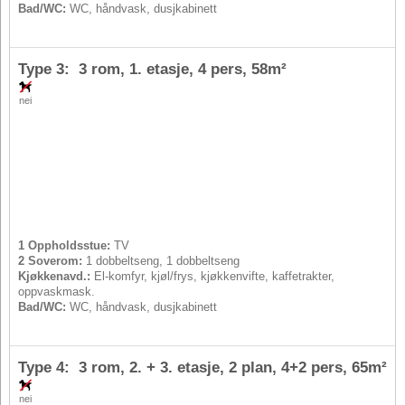
Bad/WC:
WC, håndvask, dusjkabinett
Type 3: 3 rom, 1. etasje,
4 pers
, 58m²
nei
1 Oppholdsstue:
TV
2 Soverom:
1 dobbeltseng, 1 dobbeltseng
Kjøkkenavd.:
El-komfyr, kjøl/frys, kjøkkenvifte, kaffetrakter,
oppvaskmask.
Bad/WC:
WC, håndvask, dusjkabinett
Type 4: 3 rom, 2. + 3. etasje, 2 plan,
4+2 pers
, 65m²
nei