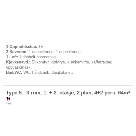
1 Oppholdsstue:
TV
2 Soverom:
1 dobbeltseng, 1 dobbeltseng
1 Loft:
1 dobbelt oppredning
Kjøkkenavd.:
El-komfyr, kjøl/frys, kjøkkenvifte, kaffetrakter,
oppvaskmask.
Bad/WC:
WC, håndvask, dusjkabinett
Type 5: 3 rom, 1. + 2. etasje, 2 plan,
4+2 pers
, 64m²
nei