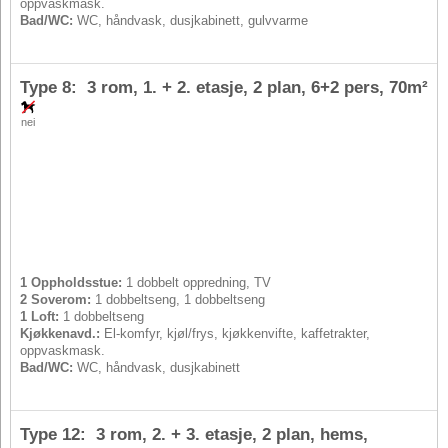
oppvaskmask.
Bad/WC:
WC, håndvask, dusjkabinett, gulvvarme
Type 8: 3 rom, 1. + 2. etasje, 2 plan,
6+2 pers
, 70m²
nei
1 Oppholdsstue:
1 dobbelt oppredning, TV
2 Soverom:
1 dobbeltseng, 1 dobbeltseng
1 Loft:
1 dobbeltseng
Kjøkkenavd.:
El-komfyr, kjøl/frys, kjøkkenvifte, kaffetrakter,
oppvaskmask.
Bad/WC:
WC, håndvask, dusjkabinett
Type 12: 3 rom, 2. + 3. etasje, 2 plan, hems,