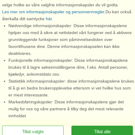
nyhetsbrev
velge hvilke av våre valgfrie informasjonskapsler du vil godta.
Verdt å vite
Les mer om informasjonskapsler og personvernregler
.Du kan också
Rabatt
Profil
återkalla ditt samtycke
här
.
Rabatt til attraksjoner
Trygghet & garanti
Nødvendige informasjonskapsler: Disse informasjonskapslene
hjelper oss med å sikre at nettstedet vårt fungerer ved å aktivere
Forbehold
grunnleggende funksjoner som påminnelseslisten over
favoritthusene dine. Denne informasjonskapselen kan ikke
Support
deaktiveres.
Kontakt
Funksjonelle informasjonskapsler: Disse informasjonskapslene
FAQ
brukes til å lagre søkeinnstillingene dine, f.eks. Antall personer,
kjæledyr, ankomstdato osv.
FAQ Rabattkoder
Statistikk informasjonskapsler: disse informasjonskapslene brukes
til å gi en bedre brukeropplevelse ettersom vi vet hvilke hus som
Ferieregler
er mest interessante.
Persondatapolitikk
Markedsføringskapsler: Disse informasjonskapslene gjør det
mulig for oss og våre partnere å tilby deg det mest relevante
Cookies
innholdet.
Ring oss for å bestille
Presse
Tillat valgte
Tillat alle