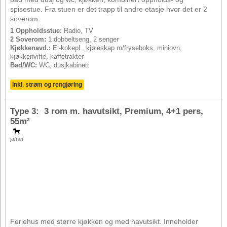
spisestue. Fra stuen er det trapp til andre etasje hvor det er 2
soverom.
1 Oppholdsstue:
Radio, TV
2 Soverom:
1 dobbeltseng, 2 senger
Kjøkkenavd.:
El-kokepl., kjøleskap m/fryseboks, miniovn,
kjøkkenvifte, kaffetrakter
Bad/WC:
WC, dusjkabinett
Inkl. strøm og rengjøring
Type 3: 3 rom m. havutsikt, Premium,
4+1 pers
,
55m²
ja/nei
Feriehus med større kjøkken og med havutsikt. Inneholder