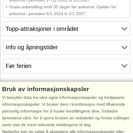
Gratis avbestilling inntil 35 dager før ankomst. Gjelder for
ankomst i perioden 6/1-2024 til 1/1-2027
Topp-attraksjoner i området
Info og åpningstider
Før ferien
Bruk av informasjonskapsler
Vi benytter data fra våre egne informasjonskapsler og tredjeparts
Inspirasjon
Om
informasjonskapsler. Vi bruker dem i kombinasjon med tilhørende
Feriesenterliste
Før ferien
personlig informasjon for å huske innstillingene dine, forbedre
Bestill gavekort
Ditt opphold
tjenestene våre, for å spore bruken av nettstedet og foreta målinger
samt vise de mest relevante meldingene til deg.
Tilmeld/avmeld
Før hjemreisen
Nedenfor kan du velge å akseptere alle informasjonskapsler eller