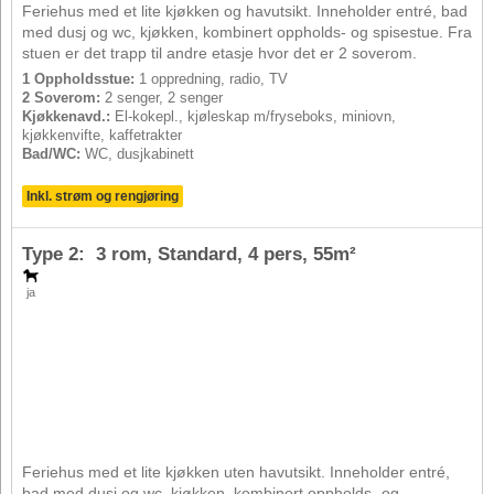
Feriehus med et lite kjøkken og havutsikt. Inneholder entré, bad
med dusj og wc, kjøkken, kombinert oppholds- og spisestue. Fra
stuen er det trapp til andre etasje hvor det er 2 soverom.
1 Oppholdsstue:
1 oppredning, radio, TV
2 Soverom:
2 senger, 2 senger
Kjøkkenavd.:
El-kokepl., kjøleskap m/fryseboks, miniovn,
kjøkkenvifte, kaffetrakter
Bad/WC:
WC, dusjkabinett
Inkl. strøm og rengjøring
Type 2: 3 rom, Standard,
4 pers
, 55m²
ja
Feriehus med et lite kjøkken uten havutsikt. Inneholder entré,
bad med dusj og wc, kjøkken, kombinert oppholds- og