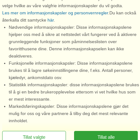
nyhetsbrev
velge hvilke av våre valgfrie informasjonskapsler du vil godta.
Verdt å vite
Les mer om informasjonskapsler og personvernregler
.Du kan också
Rabatt
Profil
återkalla ditt samtycke
här
.
Rabatt til attraksjoner
Trygghet & garanti
Nødvendige informasjonskapsler: Disse informasjonskapslene
hjelper oss med å sikre at nettstedet vårt fungerer ved å aktivere
Forbehold
grunnleggende funksjoner som påminnelseslisten over
favoritthusene dine. Denne informasjonskapselen kan ikke
Support
deaktiveres.
Kontakt
Funksjonelle informasjonskapsler: Disse informasjonskapslene
FAQ
brukes til å lagre søkeinnstillingene dine, f.eks. Antall personer,
kjæledyr, ankomstdato osv.
FAQ Rabattkoder
Statistikk informasjonskapsler: disse informasjonskapslene brukes
til å gi en bedre brukeropplevelse ettersom vi vet hvilke hus som
Ferieregler
er mest interessante.
Persondatapolitikk
Markedsføringskapsler: Disse informasjonskapslene gjør det
mulig for oss og våre partnere å tilby deg det mest relevante
Cookies
innholdet.
Ring oss for å bestille
Presse
Tillat valgte
Tillat alle