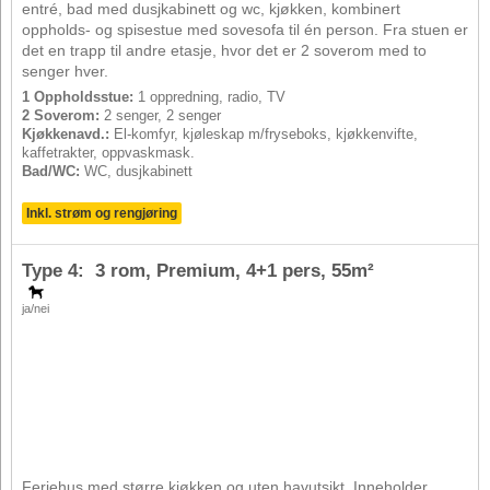
entré, bad med dusjkabinett og wc, kjøkken, kombinert
oppholds- og spisestue med sovesofa til én person. Fra stuen er
det en trapp til andre etasje, hvor det er 2 soverom med to
senger hver.
1 Oppholdsstue:
1 oppredning, radio, TV
2 Soverom:
2 senger, 2 senger
Kjøkkenavd.:
El-komfyr, kjøleskap m/fryseboks, kjøkkenvifte,
kaffetrakter, oppvaskmask.
Bad/WC:
WC, dusjkabinett
Inkl. strøm og rengjøring
Type 4: 3 rom, Premium,
4+1 pers
, 55m²
ja/nei
Feriehus med større kjøkken og uten havutsikt. Inneholder