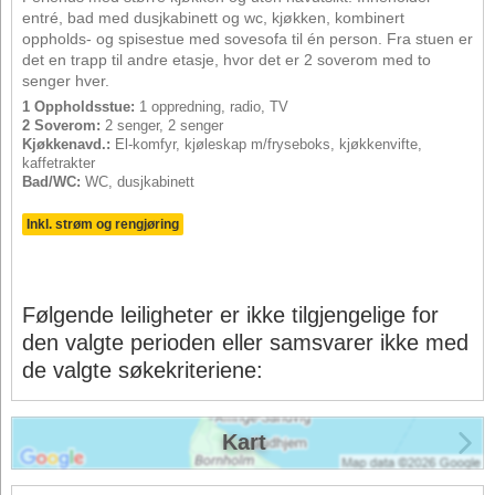
entré, bad med dusjkabinett og wc, kjøkken, kombinert
oppholds- og spisestue med sovesofa til én person. Fra stuen er
det en trapp til andre etasje, hvor det er 2 soverom med to
senger hver.
1 Oppholdsstue:
1 oppredning, radio, TV
2 Soverom:
2 senger, 2 senger
Kjøkkenavd.:
El-komfyr, kjøleskap m/fryseboks, kjøkkenvifte,
kaffetrakter
Bad/WC:
WC, dusjkabinett
Inkl. strøm og rengjøring
Følgende leiligheter er ikke tilgjengelige for
den valgte perioden eller samsvarer ikke med
de valgte søkekriteriene:
Kart