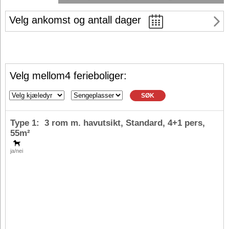
Velg ankomst og antall dager
Velg mellom4 ferieboliger:
SØK
Type 1: 3 rom m. havutsikt, Standard,
4+1 pers
,
55m²
ja/nei