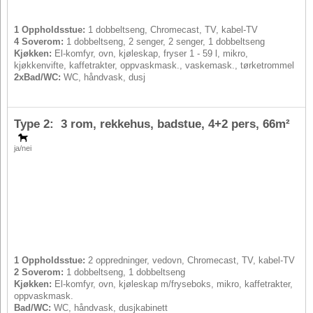
1 Oppholdsstue:
1 dobbeltseng, Chromecast, TV, kabel-TV
4 Soverom:
1 dobbeltseng, 2 senger, 2 senger, 1 dobbeltseng
Kjøkken:
El-komfyr, ovn, kjøleskap, fryser 1 - 59 l, mikro,
kjøkkenvifte, kaffetrakter, oppvaskmask., vaskemask., tørketrommel
2xBad/WC:
WC, håndvask, dusj
Type 2: 3 rom, rekkehus, badstue,
4+2 pers
, 66m²
ja/nei
1 Oppholdsstue:
2 oppredninger, vedovn, Chromecast, TV, kabel-TV
2 Soverom:
1 dobbeltseng, 1 dobbeltseng
Kjøkken:
El-komfyr, ovn, kjøleskap m/fryseboks, mikro, kaffetrakter,
oppvaskmask.
Bad/WC:
WC, håndvask, dusjkabinett