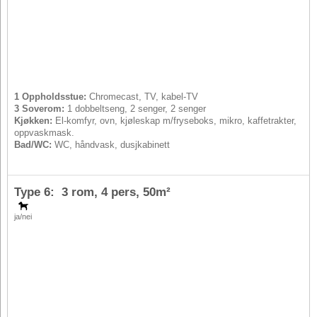
1 Oppholdsstue:
Chromecast, TV, kabel-TV
3 Soverom:
1 dobbeltseng, 2 senger, 2 senger
Kjøkken:
El-komfyr, ovn, kjøleskap m/fryseboks, mikro, kaffetrakter,
oppvaskmask.
Bad/WC:
WC, håndvask, dusjkabinett
Type 6: 3 rom,
4 pers
, 50m²
ja/nei