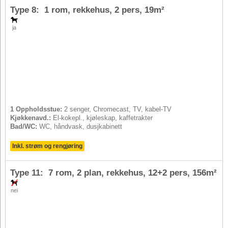
Type 8: 1 rom, rekkehus,
2 pers
, 19m²
ja
1 Oppholdsstue:
2 senger, Chromecast, TV, kabel-TV
Kjøkkenavd.:
El-kokepl., kjøleskap, kaffetrakter
Bad/WC:
WC, håndvask, dusjkabinett
Inkl. strøm og rengjøring
Type 11: 7 rom, 2 plan, rekkehus,
12+2 pers
, 156m²
nei