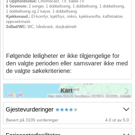
1 Oppholdsstue:
Chromecast, TV, kabel-TV
6 Soverom:
2 senger, 1 dobbeltseng, 1 dobbeltseng, 1 dobbeltseng,
1 dobbeltseng og 2 køyer, 1 dobbeltseng
Kjøkkenavd.:
El-komfyr, kjøl/frys, mikro, kjøkkenvifte, kaffetrakter,
oppvaskmask.
2xBad/WC:
WC, håndvask, dusjkabinett
Følgende leiligheter er ikke tilgjengelige for
den valgte perioden eller samsvarer ikke med
de valgte søkekriteriene:
Kart
Gjestevurderinger
Basert på 3105 vurderinger
4.0 ut av 5.0