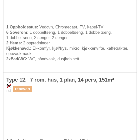
1 Oppholdsstue:
Vedovn, Chromecast, TV, kabel-TV
6 Soverom:
1 dobbeltseng, 1 dobbeltseng, 1 dobbeltseng,
1 dobbeltseng, 2 senger, 2 senger
2 Hems:
2 oppredninger
Kjøkkenavd.:
El-komfyr, kjøl/frys, mikro, kjøkkenvifte, kaffetrakter,
oppvaskmask.
2xBad/WC:
WC, håndvask, dusjkabinett
Type 12: 7 rom, hus, 1 plan,
14 pers
, 151m²
renovert
nei