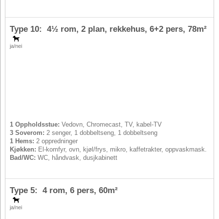
Type 10: 4½ rom, 2 plan, rekkehus,
6+2 pers
, 78m²
ja/nei
1 Oppholdsstue:
Vedovn, Chromecast, TV, kabel-TV
3 Soverom:
2 senger, 1 dobbeltseng, 1 dobbeltseng
1 Hems:
2 oppredninger
Kjøkken:
El-komfyr, ovn, kjøl/frys, mikro, kaffetrakter, oppvaskmask.
Bad/WC:
WC, håndvask, dusjkabinett
Type 5: 4 rom,
6 pers
, 60m²
ja/nei