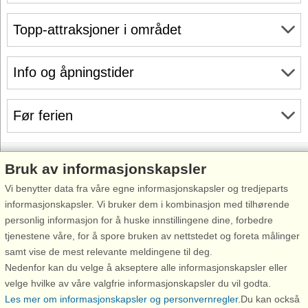
Topp-attraksjoner i området
Info og åpningstider
Før ferien
Bruk av informasjonskapsler
Vi benytter data fra våre egne informasjonskapsler og tredjeparts
Inspirasjon
Om
informasjonskapsler. Vi bruker dem i kombinasjon med tilhørende
Feriesenterliste
Før ferien
personlig informasjon for å huske innstillingene dine, forbedre
Bestill gavekort
Ditt opphold
tjenestene våre, for å spore bruken av nettstedet og foreta målinger
samt vise de mest relevante meldingene til deg.
Tilmeld/avmeld
Før hjemreisen
Nedenfor kan du velge å akseptere alle informasjonskapsler eller
nyhetsbrev
velge hvilke av våre valgfrie informasjonskapsler du vil godta.
Verdt å vite
Les mer om informasjonskapsler og personvernregler
.Du kan också
Rabatt
Profil