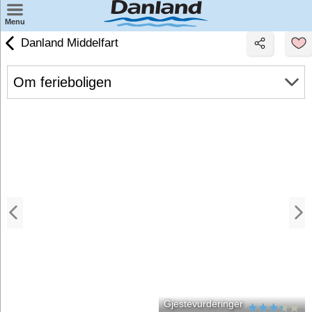
×
Menu
Danland Middelfart
Finn feriesenter på kartet
Wellness
Om ferieboligen
Miniferie
Badeland
Weekendopphold
Familieopphold
Gjestevurderinger