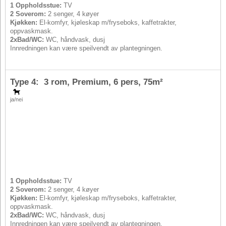
1 Oppholdsstue:
TV
2 Soverom:
2 senger, 4 køyer
Kjøkken:
El-komfyr, kjøleskap m/fryseboks, kaffetrakter,
oppvaskmask.
2xBad/WC:
WC, håndvask, dusj
Innredningen kan være speilvendt av plantegningen.
Type 4: 3 rom, Premium,
6 pers
, 75m²
ja/nei
1 Oppholdsstue:
TV
2 Soverom:
2 senger, 4 køyer
Kjøkken:
El-komfyr, kjøleskap m/fryseboks, kaffetrakter,
oppvaskmask.
2xBad/WC:
WC, håndvask, dusj
Innredningen kan være speilvendt av plantegningen.