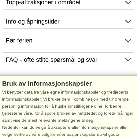
Topp-attraksjoner i området
Info og åpningstider
Før ferien
FAQ - ofte stilte spørsmål og svar
Bruk av informasjonskapsler
Vi benytter data fra våre egne informasjonskapsler og tredjeparts
Inspirasjon
Om
informasjonskapsler. Vi bruker dem i kombinasjon med tilhørende
Feriesenterliste
Før ferien
personlig informasjon for å huske innstillingene dine, forbedre
Bestill gavekort
Ditt opphold
tjenestene våre, for å spore bruken av nettstedet og foreta målinger
samt vise de mest relevante meldingene til deg.
Tilmeld/avmeld
Før hjemreisen
Nedenfor kan du velge å akseptere alle informasjonskapsler eller
nyhetsbrev
velge hvilke av våre valgfrie informasjonskapsler du vil godta.
Verdt å vite