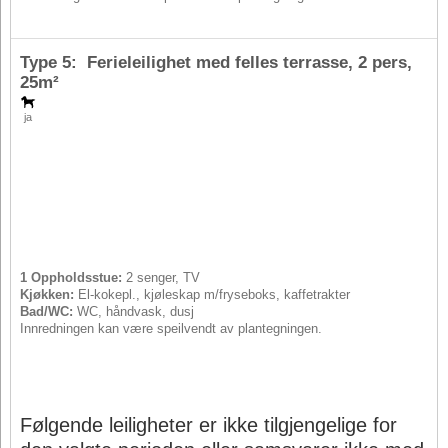
Type 5: Ferieleilighet med felles terrasse,
2 pers
,
25m²
ja
1 Oppholdsstue:
2 senger, TV
Kjøkken:
El-kokepl., kjøleskap m/fryseboks, kaffetrakter
Bad/WC:
WC, håndvask, dusj
Innredningen kan være speilvendt av plantegningen.
Følgende leiligheter er ikke tilgjengelige for