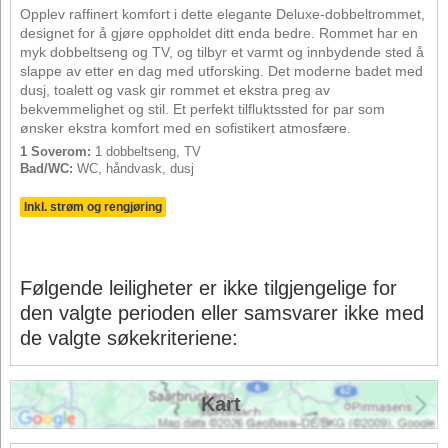
Opplev raffinert komfort i dette elegante Deluxe-dobbeltrommet,
designet for å gjøre oppholdet ditt enda bedre. Rommet har en
myk dobbeltseng og TV, og tilbyr et varmt og innbydende sted å
slappe av etter en dag med utforsking. Det moderne badet med
dusj, toalett og vask gir rommet et ekstra preg av
bekvemmelighet og stil. Et perfekt tilfluktssted for par som
ønsker ekstra komfort med en sofistikert atmosfære.
1 Soverom:
1 dobbeltseng, TV
Bad/WC:
WC, håndvask, dusj
Inkl. strøm og rengjøring
Følgende leiligheter er ikke tilgjengelige for
den valgte perioden eller samsvarer ikke med
de valgte søkekriteriene:
Kart