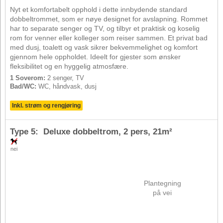
Nyt et komfortabelt opphold i dette innbydende standard
dobbeltrommet, som er nøye designet for avslapning. Rommet
har to separate senger og TV, og tilbyr et praktisk og koselig
rom for venner eller kolleger som reiser sammen. Et privat bad
med dusj, toalett og vask sikrer bekvemmelighet og komfort
gjennom hele oppholdet. Ideelt for gjester som ønsker
fleksibilitet og en hyggelig atmosfære.
1 Soverom:
2 senger, TV
Bad/WC:
WC, håndvask, dusj
Inkl. strøm og rengjøring
Type 5: Deluxe dobbeltrom,
2 pers
, 21m²
nei
Plantegning
på vei