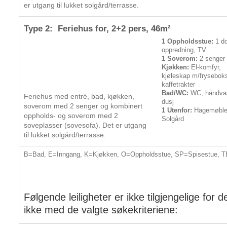
er utgang til lukket solgård/terrasse.
Type 2: Feriehus for,
2+2 pers
, 46m²
1 Oppholdsstue:
1 do
oppredning, TV
1 Soverom:
2 senger
Kjøkken:
El-komfyr,
kjøleskap m/frysebok
kaffetrakter
Bad/WC:
WC, håndva
Feriehus med entré, bad, kjøkken,
dusj
soverom med 2 senger og kombinert
1 Utenfor:
Hagemøble
oppholds- og soverom med 2
Solgård
soveplasser (sovesofa). Det er utgang
til lukket solgård/terrasse.
B=Bad, E=Inngang, K=Kjøkken, O=Oppholdsstue, SP=Spisestue, T
Følgende leiligheter er ikke tilgjengelige for
ikke med de valgte søkekriteriene: