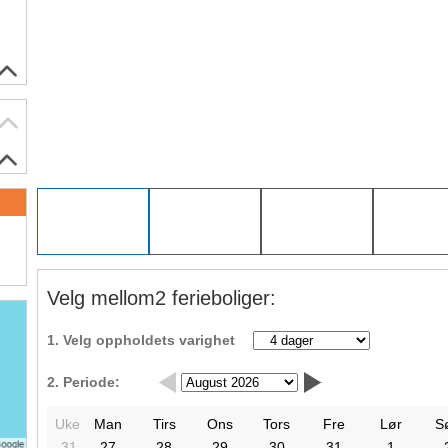
Velg mellom2 ferieboliger:
1. Velg oppholdets varighet
2. Periode:
Uke
Man
Tirs
Ons
Tors
Fre
Lør
S
31
27
28
29
30
31
1