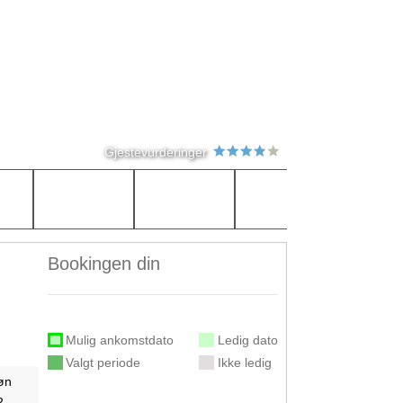
Gjestevurderinger
Bookingen din
Mulig ankomstdato
Ledig dato
Valgt periode
Ikke ledig
øn
2