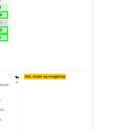
9
6
3
0
6
Inkl. strøm og rengjøring
ja
bbelt
s,
sk,
r,