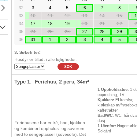
32
3
4
5
6
7
8
33
10
11
12
13
14
15
1
34
17
18
19
20
21
22
2
35
24
25
26
27
28
29
3
36
31
1
2
3
4
5
3. Søkefilter:
Husdyr er tilladt i alle lejligheder.
SØK
Type 1: Feriehus,
2 pers
, 34m²
1 Oppholdsstue:
1 do
oppredning, TV
Kjøkken:
El-komfyr,
kjøleskap m/frysebok
kaffetrakter
Bad/WC:
WC, håndva
dusj
Feriehusene har entré, bad, kjøkken
1 Utenfor:
Hagemøble
og kombinert oppholds- og soverom
Solgård
med to sengeplasser (sovesofa). Det