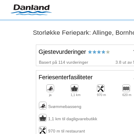
Storløkke Feriepark: Allinge, Born
Gjestevurderinger
Basert på 114 vurderinger
3.8 ut av 
Feriesenterfasiliteter
ja
1,1 km
970 m
620 m
Svømmebasseng
1,1 km til dagligvarebutikk
970 m til restaurant