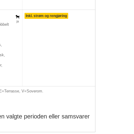
Inkl. strøm og rengjøring
ja
bbelt
s,
sk,
r,
E=Terrasse, V=Soverom.
 den valgte perioden eller samsvarer