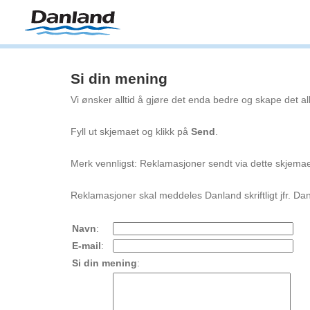
Si din mening
Vi ønsker alltid å gjøre det enda bedre og skape det alle
Fyll ut skjemaet og klikk på
Send
.
Merk vennligst: Reklamasjoner sendt via dette skjemae
Reklamasjoner skal meddeles Danland skriftligt jfr. Dan
Navn
:
E-mail
:
Si din mening
: