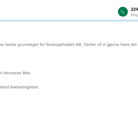
22
Ring
r beste grunnlaget for ferieoppholdet ditt. Derfor vil vi gjerne høre din 
t besvares ikke.
land leiebetingelser.