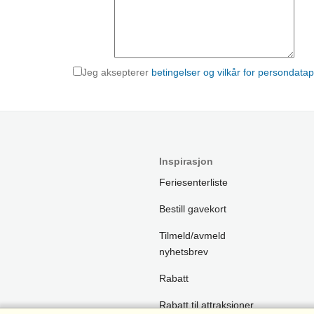
Jeg aksepterer
betingelser og vilkår for persondatapo
Inspirasjon
Feriesenterliste
Bestill gavekort
Tilmeld/avmeld
nyhetsbrev
Rabatt
Rabatt til attraksjoner